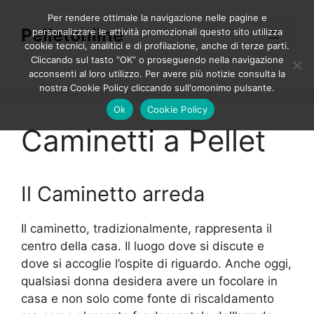
Vai
Per rendere ottimale la navigazione nelle pagine e
al
Pelletonline
personalizzare le attività promozionali questo sito utilizza
Menu
contenuto
cookie tecnici, analitici e di profilazione, anche di terze parti.
Cliccando sul tasto “OK” o proseguendo nella navigazione
acconsenti al loro utilizzo. Per avere più notizie consulta la
nostra Cookie Policy cliccando sull'omonimo pulsante.
Ok
Cookie Policy
Caminetti a Pellet
Il Caminetto arreda
Il caminetto, tradizionalmente, rappresenta il
centro della casa. Il luogo dove si discute e
dove si accoglie l’ospite di riguardo. Anche oggi,
qualsiasi donna desidera avere un focolare in
casa e non solo come fonte di riscaldamento