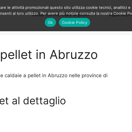
e le attività promozionali questo sito utilizza cookie tecnici, analitici e 
enti al loro utilizzo. Per avere più notizie consulta la nostra Cookie Po
Guida commerciale al pellet
Apparecchi
Ok
Cookie Policy
 pellet in Abruzzo
 e caldaie a pellet in Abruzzo nelle province di
et al dettaglio