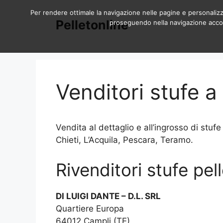
Vai
Per rendere ottimale la navigazione nelle pagine e personalizzar
al
Pelletonline
proseguendo nella navigazione accons
contenuto
Venditori stufe a
Vendita al dettaglio e all’ingrosso di stufe
Chieti, L’Acquila, Pescara, Teramo.
Rivenditori stufe pell
DI LUIGI DANTE – D.L. SRL
Quartiere Europa
64012 Campli (TE)