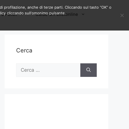
di profilazione, anche di terze parti. Cliccando sul tasto “OK” o
licy cliccando sull'omonimo pulsante.
 a Pellet
Guide di Pelletonline
Cerca
Ricerca
per: