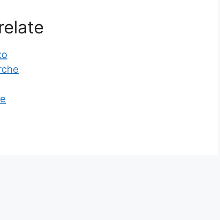
relate
zo
rche
se