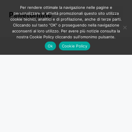
Vai
Per rendere ottimale la navigazione nelle pagine e
al
Pelletonline
personalizzare le attività promozionali questo sito utilizza
Menu
contenuto
cookie tecnici, analitici e di profilazione, anche di terze parti.
Cliccando sul tasto “OK” o proseguendo nella navigazione
acconsenti al loro utilizzo. Per avere più notizie consulta la
nostra Cookie Policy cliccando sull'omonimo pulsante.
Ok
Cookie Policy