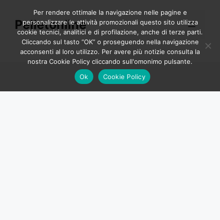
Vai
Per rendere ottimale la navigazione nelle pagine e
al
Pelletonline
personalizzare le attività promozionali questo sito utilizza
Menu
contenuto
cookie tecnici, analitici e di profilazione, anche di terze parti.
Cliccando sul tasto “OK” o proseguendo nella navigazione
acconsenti al loro utilizzo. Per avere più notizie consulta la
nostra Cookie Policy cliccando sull'omonimo pulsante.
Ok
Cookie Policy